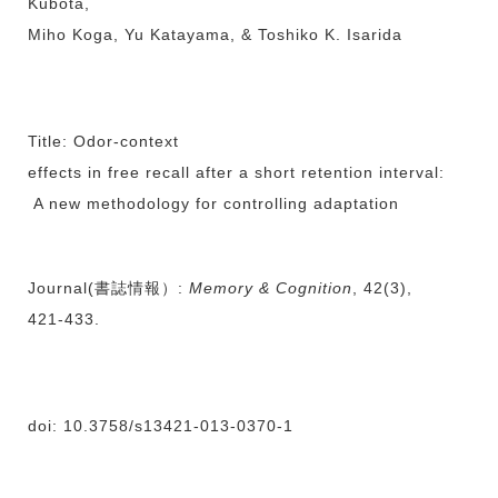
Kubota,
Miho Koga, Yu Katayama, & Toshiko K. Isarida
Title: Odor-context
effects in free recall after a short retention interval:
A new methodology for controlling adaptation
Journal(書誌情報）:
Memory & Cognition
, 42(3),
421-433.
doi: 10.3758/s13421-013-0370-1