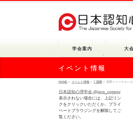
学会案内
大
イベント情報
HOME
»
イベント情報
»
7 国際
»
国際ジャーナルへの
日本認知心理学会 @jscp_cogpsy
表示されない場合には、上記リン
クをクリックいただくか、プライ
ベートブラウジングを解除してご
覧ください。