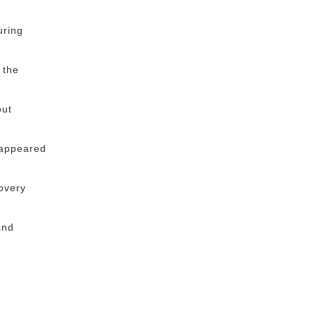
uring
 the
out
 appeared
covery
and