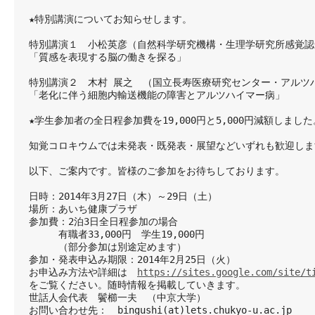
★特別講演についてお知らせします。
特別講演１　小松英彦（自然科学研究機構・生理学研究所感覚認
「質感を表現する脳の働きを探る」
特別講演２　木村 展之　（国立長寿医療研究センター・アルツ
「老化に伴う細胞内輸送機能の障害とアルツハイマー病」
★学生参加者の全日程参加費を19,000円と5,000円減額しました
知覚コロキウムでは未発表・既発表・展望などいずれも歓迎しま
以下、ご案内です。皆様のご参加をお待ちしております。
日時：2014年3月27日（木）～29日（土）
場所：あいち健康プラザ
参加費：2泊3日全日程参加の場合
　　　有職者33,000円　学生19,000円
　　　（部分参加は別途定めます）　
参加・発表申込み期限：2014年2月25日（火）
お申込み方法や詳細は　
https://sites.google.com/site/t
をご覧ください。随時情報を掲載していきます。
世話人会代表　鬢櫛一夫　（中京大学）
お問い合わせ先：　bingushi(at)lets.chukyo-u.ac.jp