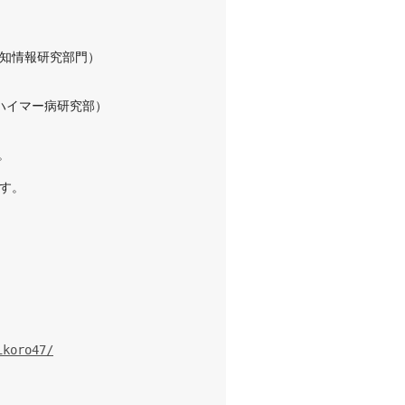
知情報研究部門）
ハイマー病研究部）
。
す。
ikoro47/