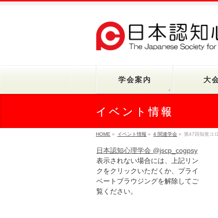
学会案内
大
イベント情報
HOME
»
イベント情報
»
4 関連学会
»
第47回知覚コ
日本認知心理学会 @jscp_cogpsy
表示されない場合には、上記リン
クをクリックいただくか、プライ
ベートブラウジングを解除してご
覧ください。