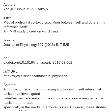
Authors:
Yaoi,K.,Osaka,M.,& Osaka,N.
Title:
Medial prefrontal cortex dissociation between self and others in a
referential task:
An fMRI study based on word traits.
Journal:
Journal of Physiology,107 (2013) 517-525
doi:
dx.doi.org/10.1016/j.jphysparis.2013.09.002
論文URL:
http:/ www.elsevier.com/locate/jphysparis
Abstract:
A number of recent neuroimaging studies using self referential
tasks have investigated
whether self referential processing depends on a unique neural
basis that operates
specifically in the medial prefrontal cortex. However, these studies