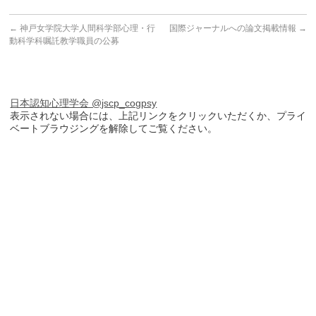
←
神戸女学院大学人間科学部心理・行
国際ジャーナルへの論文掲載情報
→
動科学科嘱託教学職員の公募
日本認知心理学会 @jscp_cogpsy
表示されない場合には、上記リンクをクリックいただくか、プライ
ベートブラウジングを解除してご覧ください。