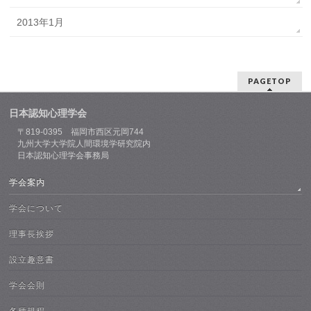
2013年1月
PAGETOP
日本認知心理学会
〒819-0395 福岡市西区元岡744
九州大学大学院人間環境学研究院内
日本認知心理学会事務局
学会案内
学会について
理事長挨拶
設立趣意書
学会会則