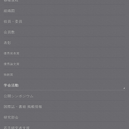
各種規程
組織図
役員・委員
会員数
表彰
優秀発表賞
優秀論文賞
独創賞
学会活動
公開シンポジウム
国際誌・書籍 掲載情報
研究部会
若手研究者支援