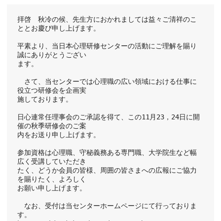
拝啓　秋冷の候、先生方におかれましては益々ご清祥のこ
ととお慶び申し上げます。
平素より、当日本心理研修センターの活動にご理解を賜り
誠にありがとうござい
ます。
　さて、当センターでは心理職の広い領域における仕事に
役立つ研修会を企画実
施しております。
日心連常任理事会のご承認を得て、この11月23，24日に開
催の秋季研修会のご案
内をお送り申し上げます。
参加資格は心理職、守秘義務ある専門職、大学院生など幅
広く受講していただき
たく、どうか会員の皆様、周囲の皆さまへの広報にご協力
を賜りたく、よろしく
お願い申し上げます。
　なお、受付は当センターホームページにて行っておりま
す。