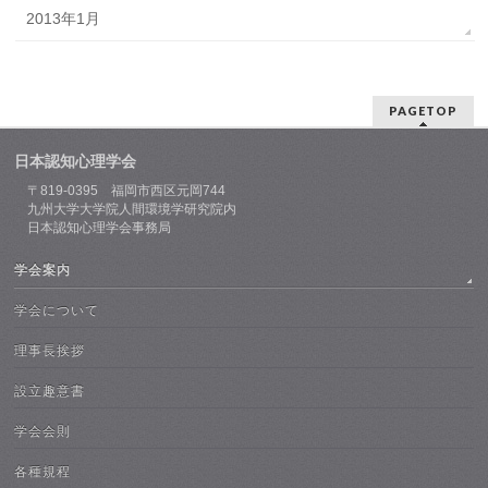
2013年1月
PAGETOP
日本認知心理学会
〒819-0395 福岡市西区元岡744
九州大学大学院人間環境学研究院内
日本認知心理学会事務局
学会案内
学会について
理事長挨拶
設立趣意書
学会会則
各種規程