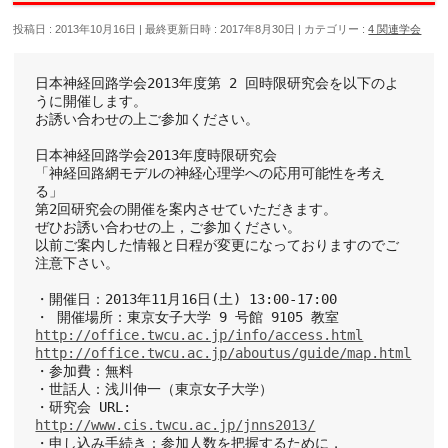
投稿日 : 2013年10月16日
最終更新日時 : 2017年8月30日
カテゴリー :
4 関連学会
日本神経回路学会2013年度第 2 回時限研究会を以下のよ
うに開催します。
お誘い合わせの上ご参加ください。
日本神経回路学会2013年度時限研究会
「神経回路網モデルの神経心理学への応用可能性を考え
る」
第2回研究会の開催を案内させていただきます。
ぜひお誘い合わせの上，ご参加ください。
以前ご案内した情報と日程が変更になっておりますのでご
注意下さい。
・開催日：2013年11月16日(土) 13:00-17:00
・ 開催場所：東京女子大学 9 号館 9105 教室
http://office.twcu.ac.jp/info/access.html
http://office.twcu.ac.jp/aboutus/guide/map.html
・参加費：無料
・世話人：浅川伸一（東京女子大学）
・研究会 URL: 
http://www.cis.twcu.ac.jp/jnns2013/
・申し込み手続き：参加人数を把握するために，