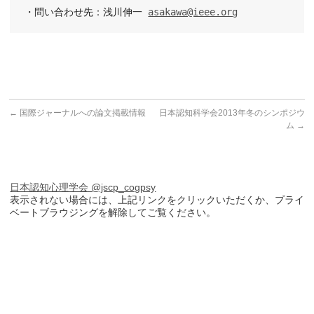
・問い合わせ先：浅川伸一 
asakawa@ieee.org
←
国際ジャーナルへの論文掲載情報
日本認知科学会2013年冬のシンポジウ
ム
→
日本認知心理学会 @jscp_cogpsy
表示されない場合には、上記リンクをクリックいただくか、プライ
ベートブラウジングを解除してご覧ください。