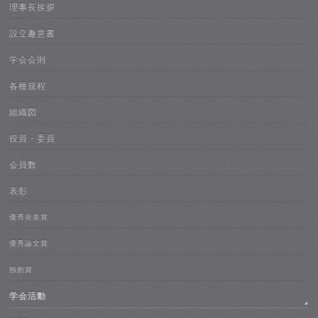
理事長挨拶
設立趣意書
学会会則
各種規程
組織図
役員・委員
会員数
表彰
優秀発表賞
優秀論文賞
独創賞
学会活動