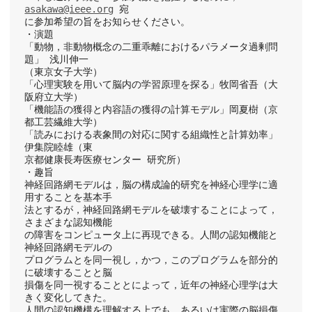
asakawa@ieee.org
 宛
に参加希望の旨をお知らせください。
・演題
「動物，非動物概念の二重乖離におけるパラメータ過剰問
題」 浅川伸一
（東京女子大学）
「心理実験を用いて脳内の学習原理を探る」牧岡省吾（大
阪府立大学）
「機能語の獲得と内容語の獲得の計算モデル」岡夏樹（京
都工芸繊維大学）
「読みにおける表象間の対応に関する組織性と計算効率」
伊集院睦雄（東
京都健康長寿医療センター 研究所）
・趣旨
神経回路網モデルは，脳の構成論的研究を神経心理学に適
用することを基本手
法とするが，神経回路網モデルを破壊することによって，
さまざまな認知機能
の障害をコンピュータ上に再現できる。人間の認知機能と
神経回路網モデルの
プログラムとを同一視し，かつ，このプログラムを部分的
に破壊することと脳
損傷を同一視することとによって，近年の神経心理学は大
きく変化してきた。
人間の認知機構を理解する上でも，あるいは実際の脳損傷