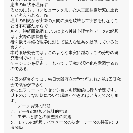
患者の症状を理解す
るためにも，コンピュータを用いた人工脳損傷研究は重要
だと考えられる。倫
理上の制約から実際の人間の脳を破壊して実験を行なうこ
とは不可能だからで
ある。神経回路網モデルによる神経心理学的データの解釈
は，実際の脳損傷患
者を扱う神経心理学に対して強力な道具を提供していると
言える。
本時限研究会では，このような事実に鑑み，この分野の研
究者間でのコミュニ
ケーションを促進し，もって，研究の活性化を意図するも
のである。
今回の研究会では，先日大阪府立大学で行われた第1回研究
会で議論ができな
かったフリートークセッションも積極的に行う予定です。
以下のような話題について議論ができればと考えておりま
す。
1. データ表現の問題
2. データの解釈と統計的推論
4. モデルと脳との同型性の問題
5. モデルの解釈，パラメータの決定，データの性質の 3 
者関係