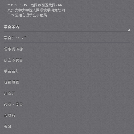
〒819-0395 福岡市西区元岡744
九州大学大学院人間環境学研究院内
日本認知心理学会事務局
学会案内
学会について
理事長挨拶
設立趣意書
学会会則
各種規程
組織図
役員・委員
会員数
表彰