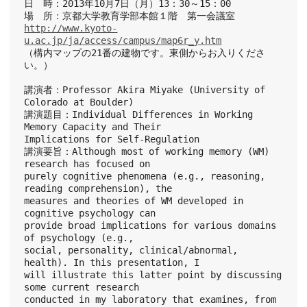
日　時：2013年10月7日（月）13：30～15：00
場　所：京都大学教育学部本館１階　第一会議室
http://www.kyoto-
u.ac.jp/ja/access/campus/map6r_y.htm
（構内マップの21番の建物です。東側からお入りくださ
い。）
講演者：Professor Akira Miyake (University of 
Colorado at Boulder)
講演題目：Individual Differences in Working 
Memory Capacity and Their
Implications for Self-Regulation
講演要旨：Although most of working memory (WM) 
research has focused on
purely cognitive phenomena (e.g., reasoning, 
reading comprehension), the
measures and theories of WM developed in 
cognitive psychology can
provide broad implications for various domains 
of psychology (e.g.,
social, personality, clinical/abnormal, 
health). In this presentation, I
will illustrate this latter point by discussing 
some current research
conducted in my laboratory that examines, from 