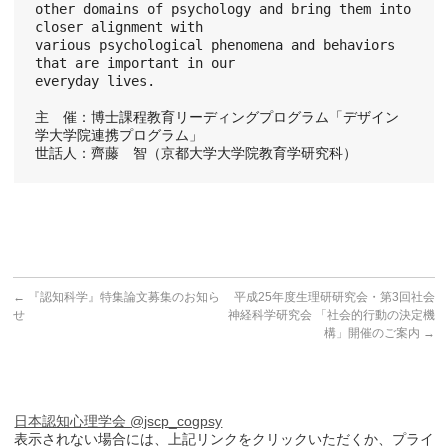
other domains of psychology and bring them into 
closer alignment with
various psychological phenomena and behaviors 
that are important in our
everyday lives.
主　催：博士課程教育リーディングプログラム「デザイン
学大学院連携プログラム」
世話人：齊藤　智（京都大学大学院教育学研究科）
←
『認知科学』特集論文募集のお知ら
平成25年度生理研研究会・第3回社会
せ
神経科学研究会 「社会的行動の決定機
構」開催のご案内
→
日本認知心理学会 @jscp_cogpsy
表示されない場合には、上記リンクをクリックいただくか、プライ