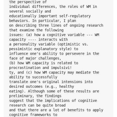
the perspective of
individual differences, the roles of WM in 
several socially and
educationally important self-regulatory 
behaviors. In particular, I plan
on describing three lines of ongoing research 
that examine the following
issues: (a) how a cognitive variable --- WM 
capacity ---- interacts with
a personality variable (optimistic vs. 
pessimistic explanatory style) to
influence one's ability to persevere in the 
face of major challenges,
(b) how WM capacity is related to 
procrastination and impulsivi!
ty, and (c) how WM capacity may mediate the 
ability to successfully
translate one's original intensions into 
desired outcomes (e.g., healthy
eating). Although some of these results are 
preliminary, the findings
suggest that the implications of cognitive 
research can be quite broad
and that there are a lot of benefits to apply 
cognitive frameworks to