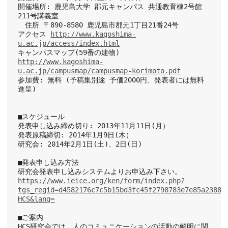
開催場所: 鹿児島大学 郡元キャンパス 共通教育棟2号館
211号講義室
　住所 〒890-8580 鹿児島市郡元1丁目21番24号
アクセス 
http://www.kagoshima-
u.ac.jp/access/index.html
キャンパスマップ(59番の建物)
http://www.kagoshima-
u.ac.jp/campusmap/campusmap-korimoto.pdf
参加費: 無料 (予稿集別途 予価2000円、発表者には無料
進呈)
■スケジュール
発表申し込み締め切り: 2013年11月11日(月）
発表原稿締切: 2014年1月9日(木）
研究会: 2014年2月1日(土)、2日(日)
■発表申し込み方法
研究会発表申し込みシステムよりお申込み下さい。
https://www.ieice.org/ken/form/index.php?
tgs_regid=d4582176c7c5b15bd3fc45f2798783e7e85a23887
HCS&lang=
■ご案内
HCS研究会では、人のコミュニケーションの活動の解明に関