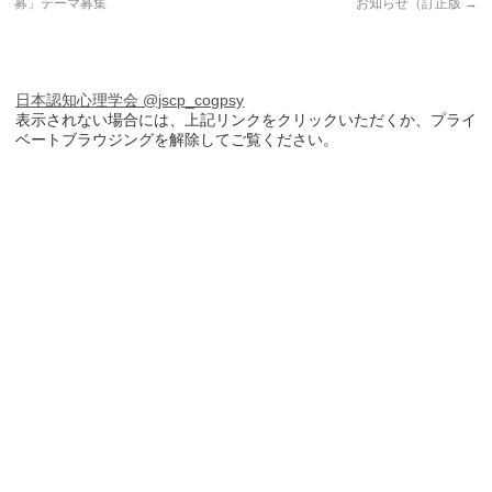
募」テーマ募集
お知らせ（訂正版
→
日本認知心理学会 @jscp_cogpsy
表示されない場合には、上記リンクをクリックいただくか、プライ
ベートブラウジングを解除してご覧ください。