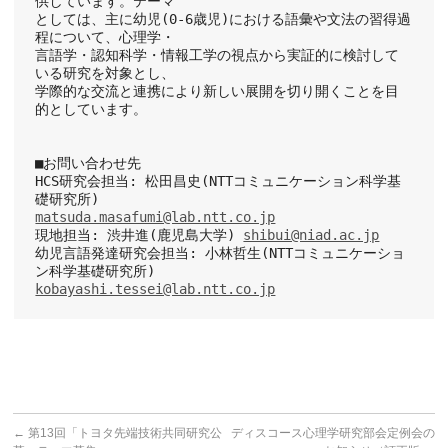
供しています。テーマ
としては、主に幼児(0-6歳児)における語彙や文法の習得過
程について、心理学・
言語学・認知科学・情報工学の視点から実証的に検討して
いる研究を対象とし、
学際的な交流と連携により新しい展開を切り開くことを目
的としています。
■お問い合わせ先
HCS研究会担当: 松田昌史(NTTコミュニケーション科学基
礎研究所)
matsuda.masafumi@lab.ntt.co.jp
現地担当: 渋井進(鹿児島大学) 
shibui@niad.ac.jp
幼児言語発達研究会担当: 小林哲生(NTTコミュニケーショ
ン科学基礎研究所)
kobayashi.tessei@lab.ntt.co.jp
←
第13回「トヨタ先端技術共同研究公
ディスコース心理学研究部会定例会の