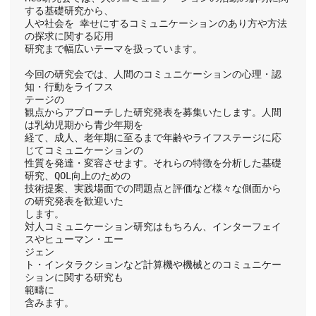
する基礎研究から、
人や社会を 幸せにするコミュニケーションのあり方や方法
の探求に関する応用
研究まで幅広いテーマを扱っています。
今回の研究会では、人間のコミュニケーションの心理・認
知・行動をライフス
テージの
観点からアプローチした研究発表を募集いたします。人間
は乳幼児期から青少年期を
経て、成人、老年期に至るまで年齢やライフステージに応
じてコミュニケーションの
性質を発達・変容させます。それらの特徴を分析した基礎
研究、QOL向上のための
技術提案、実践場面での問題点と評価など様々な側面から
の研究発表を歓迎いた
します。
対人コミュニケーション研究はもちろん、インターフェイ
スやヒューマン・エー
ジェン
ト・インタラクションなど計算機や機械とのコミュニケー
ションに関する研究も
範疇に
含みます。