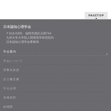
PAGETOP
日本認知心理学会
〒819-0395 福岡市西区元岡744
九州大学大学院人間環境学研究院内
日本認知心理学会事務局
学会案内
学会について
理事長挨拶
設立趣意書
学会会則
各種規程
組織図