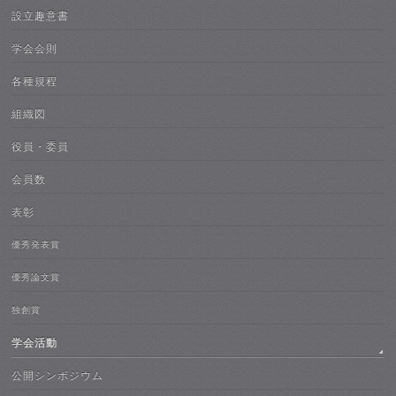
設立趣意書
学会会則
各種規程
組織図
役員・委員
会員数
表彰
優秀発表賞
優秀論文賞
独創賞
学会活動
公開シンポジウム