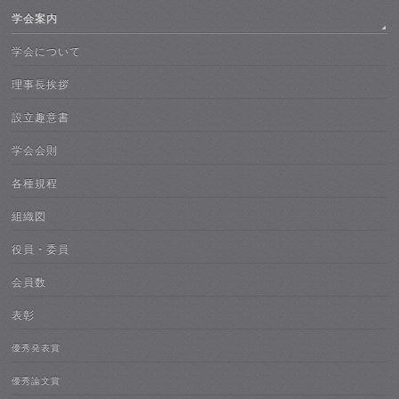
学会案内
学会について
理事長挨拶
設立趣意書
学会会則
各種規程
組織図
役員・委員
会員数
表彰
優秀発表賞
優秀論文賞