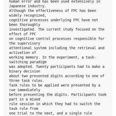
human error and has been used extensively in 
Japanese industry.
Although the effectiveness of FPC has been 
widely recognized,
cognitive processes underlying FPC have not 
been thoroughly
investigated. The current study focused on the 
effect of FPC
on cognitive control processes responsible for 
the supervisory
attentional system including the retrieval and 
activation of
working memory. In the experiment, a task-
switching paradigm
was adopted. Twenty participants had to make a 
binary decision
about two presented digits according to one of 
three task rules.
Task rules to be applied were presented by a 
cue immediately
before presenting the digits. Participants took 
part in a mixed
rule session in which they had to switch the 
task rule from
one trial to the next, and a single rule 