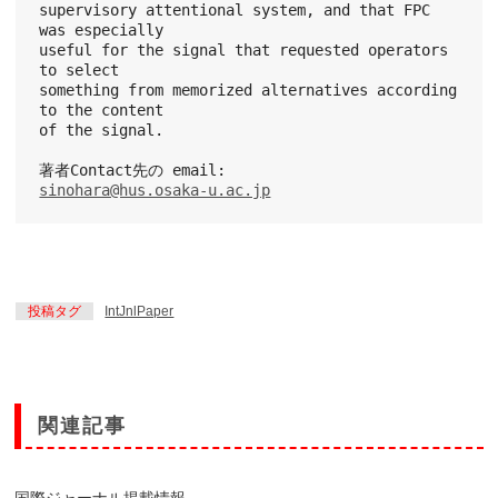
supervisory attentional system, and that FPC 
was especially
useful for the signal that requested operators 
to select
something from memorized alternatives according 
to the content
of the signal.
著者Contact先の email:
sinohara@hus.osaka-u.ac.jp
投稿タグ
IntJnlPaper
関連記事