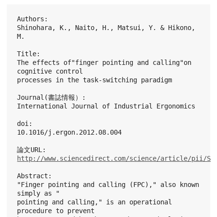
Authors:　
Shinohara, K., Naito, H., Matsui, Y. & Hikono, 
M.
Title:
The effects of"finger pointing and calling"on 
cognitive control
processes in the task-switching paradigm
Journal(書誌情報）:
International Journal of Industrial Ergonomics
doi:
10.1016/j.ergon.2012.08.004
論文URL:
http://www.sciencedirect.com/science/article/pii/S0
Abstract:
"Finger pointing and calling (FPC)," also known 
simply as "
pointing and calling," is an operational 
procedure to prevent