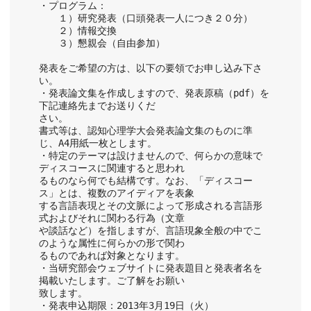
・プログラム：
　　１）研究発表（口頭発表一人につき２０分）
　　２）情報交換
　　３）懇親会（自由参加）
発表をご希望の方は、以下の要領でお申し込み下さ
い。
・発表論文集を作成しますので、発表原稿（pdf）を
下記連絡先までお送りくだ
さい。
書式等は、認知心理学大会発表論文集のものに準
じ、A4用紙一枚とします。
・特定のテーマは設けませんので、何らかの意味で
ディスコースに関連すると思われ
るものなら何でも結構です。なお、「ディスコー
ス」とは、複数のアイディアを表象
する言語表現とその文脈によって形成される言語形
式およびそれに関わる行為（文章
や談話など）を指しますが、言語現象全般の中でこ
のような属性に何らかの形で関わ
るものであれば対象となります。
・当研究部会ウェブサイトに発表題目と発表者名を
掲載いたします。ご了解をお願い
致します。
・発表申込期限：2013年3月19日（火）