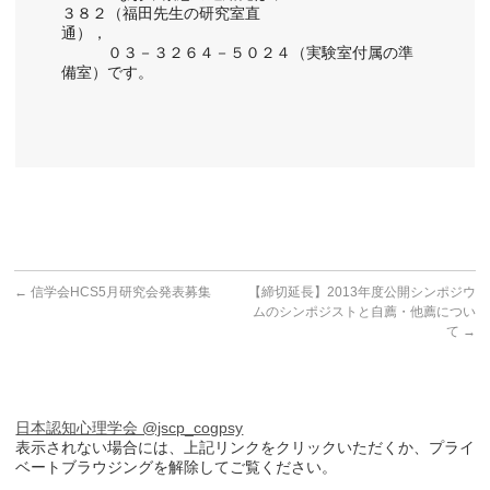
３８２（福田先生の研究室直
通），
　　　０３－３２６４－５０２４（実験室付属の準
備室）です。
←
信学会HCS5月研究会発表募集
【締切延長】2013年度公開シンポジウ
ムのシンポジストと自薦・他薦につい
て
→
日本認知心理学会 @jscp_cogpsy
表示されない場合には、上記リンクをクリックいただくか、プライ
ベートブラウジングを解除してご覧ください。