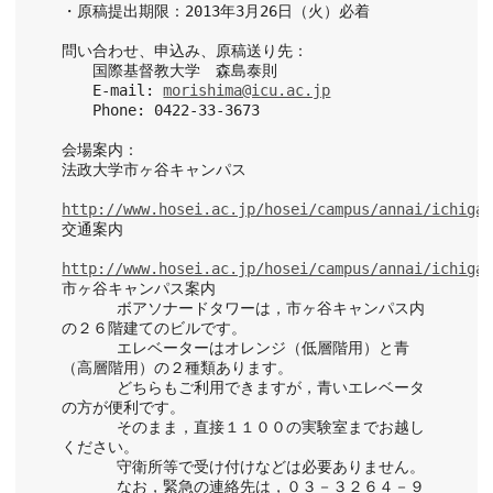
・原稿提出期限：2013年3月26日（火）必着
問い合わせ、申込み、原稿送り先：
　　国際基督教大学　森島泰則　
　　E-mail: 
morishima@icu.ac.jp
　　Phone: 0422-33-3673
会場案内：
法政大学市ヶ谷キャンパス
http://www.hosei.ac.jp/hosei/campus/annai/ichiga
交通案内
http://www.hosei.ac.jp/hosei/campus/annai/ichiga
市ヶ谷キャンパス案内
　　　 ボアソナードタワーは，市ヶ谷キャンパス内
の２６階建てのビルです。
　　　 エレベーターはオレンジ（低層階用）と青
（高層階用）の２種類あります。
　　　 どちらもご利用できますが，青いエレベータ
の方が便利です。
　　　 そのまま，直接１１００の実験室までお越し
ください。
　　　 守衛所等で受け付けなどは必要ありません。
　　　 なお，緊急の連絡先は，０３－３２６４－９