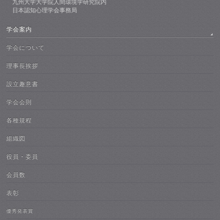
九州大学大学院人間環境学研究院内
日本認知心理学会事務局
学会案内
学会について
理事長挨拶
設立趣意書
学会会則
各種規程
組織図
役員・委員
会員数
表彰
優秀発表賞