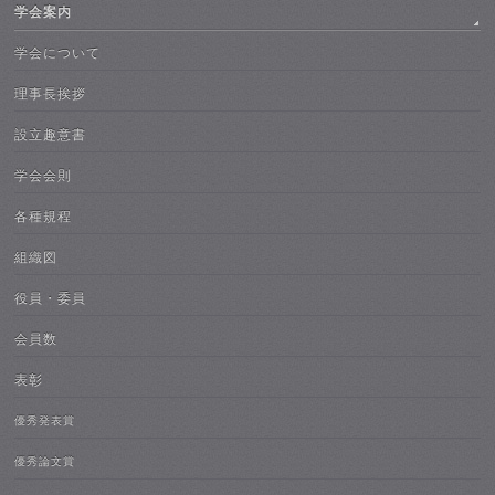
学会案内
学会について
理事長挨拶
設立趣意書
学会会則
各種規程
組織図
役員・委員
会員数
表彰
優秀発表賞
優秀論文賞