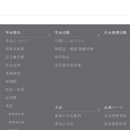
学会案内
学会活動
社会連携活動
学会について
公開シンポジウム
理事長挨拶
国際誌・書籍 掲載情報
設立趣意書
研究部会
学会会則
若手研究者支援
各種規程
組織図
役員・委員
会員数
表彰
大会
会員ページ
優秀発表賞
最新の大会案内
会員情報登録
優秀論文賞
過去の大会
役員選挙投票