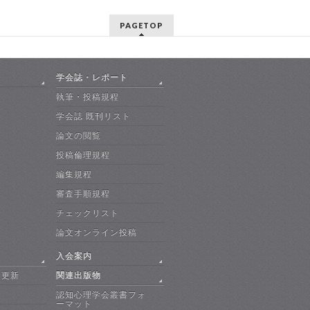
PAGETOP
学会誌・レポート
執筆・投稿規程
学会誌 既刊リスト
論文の閲覧
投稿倫理規程
編集規程
審査手順規程
チェックリスト
論文オンライン投稿
入会案内
・更新
関連出版物
認知心理学会叢書フォ
ーマット