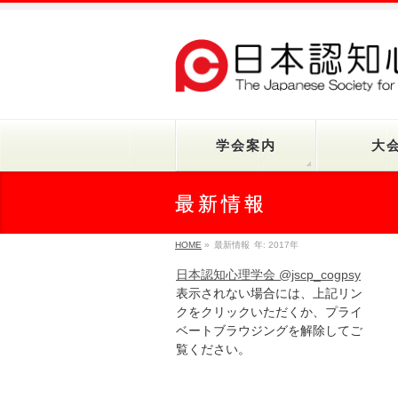
学会案内
大
最新情報
HOME
»
最新情報
年:
2017年
日本認知心理学会 @jscp_cogpsy
表示されない場合には、上記リン
クをクリックいただくか、プライ
ベートブラウジングを解除してご
覧ください。