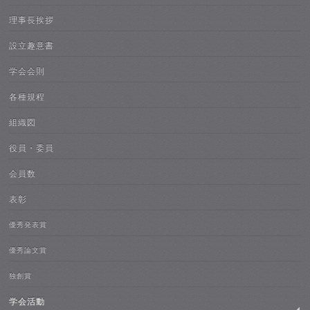
理事長挨拶
設立趣意書
学会会則
各種規程
組織図
役員・委員
会員数
表彰
優秀発表賞
優秀論文賞
独創賞
学会活動