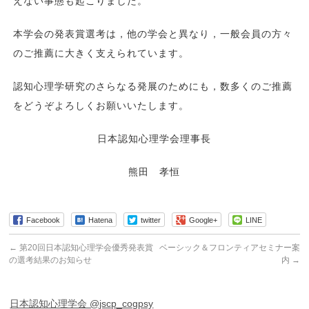
えない事態も起こりました。
本学会の発表賞選考は，他の学会と異なり，一般会員の方々
のご推薦に大きく支えられています。
認知心理学研究のさらなる発展のためにも，数多くのご推薦
をどうぞよろしくお願いいたします。
日本認知心理学会理事長
熊田 孝恒
Facebook
Hatena
twitter
Google+
LINE
←
第20回日本認知心理学会優秀発表賞
ベーシック＆フロンティアセミナー案
の選考結果のお知らせ
内
→
日本認知心理学会 @jscp_cogpsy