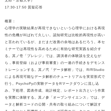
太郎・京都大学）
17:30-17:50 質疑応答
概要：
心理学の実験結果が再現できないという心理学における再現
性の危機が叫ばれて久しい。認知研究は比較的再現性が高い
と言われているが、まだまだ改善の余地はあるだろう。本セ
ミナーでは再現性を高めるために有効な研究実践を紹介す
る。其ノ壱「プレレジ」では、講演者の体験談を交えなが
ら，事前登録（および事前審査）の一連の手続きをデモンス
トレーションする。其ノ弐「データ解析」では、R/RStudio
による再現可能なデータ解析のチュートリアルを実習形式で
行う。PsychoPyの実験データをRマークダウンに流し込
み、下処理、図表作成、統計検定、レポート出力という作業
を実際に体験する。其ノ参「オープンサイエンス」では、デ
ータと解析コードの公開・共有の取り組みについて解説す