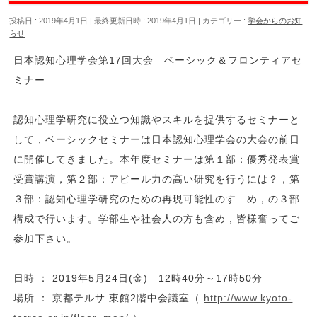
投稿日 : 2019年4月1日
最終更新日時 : 2019年4月1日
カテゴリー :
学会からのお知
らせ
日本認知心理学会第17回大会 ベーシック＆フロンティアセ
ミナー
認知心理学研究に役立つ知識やスキルを提供するセミナーと
して，ベーシックセミナーは日本認知心理学会の大会の前日
に開催してきました。本年度セミナーは第１部：優秀発表賞
受賞講演，第２部：アピール力の高い研究を行うには？，第
３部：認知心理学研究のための再現可能性のすゝめ，の３部
構成で行います。学部生や社会人の方も含め，皆様奮ってご
参加下さい。
日時 ： 2019年5月24日(金) 12時40分～17時50分
場所 ： 京都テルサ 東館2階中会議室（
http://www.kyoto-