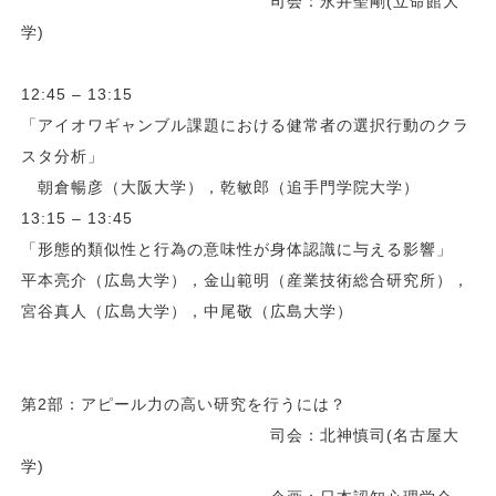
司会：永井聖剛(立命館大
学)
12:45 – 13:15
「アイオワギャンブル課題における健常者の選択行動のクラ
スタ分析」
朝倉暢彦（大阪大学），乾敏郎（追手門学院大学）
13:15 – 13:45
「形態的類似性と行為の意味性が身体認識に与える影響」
平本亮介（広島大学），金山範明（産業技術総合研究所），
宮谷真人（広島大学），中尾敬（広島大学）
第2部：アピール力の高い研究を行うには？
司会：北神慎司(名古屋大
学)