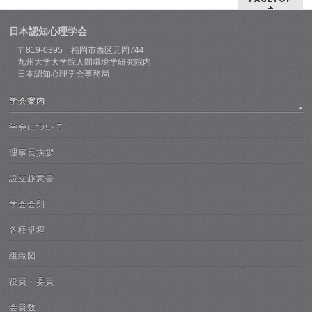
日本認知心理学会
〒819-0395 福岡市西区元岡744
九州大学大学院人間環境学研究院内
日本認知心理学会事務局
学会案内
学会について
理事長挨拶
設立趣意書
学会会則
各種規程
組織図
役員・委員
会員数