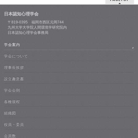
日本認知心理学会
〒819-0395 福岡市西区元岡744
九州大学大学院人間環境学研究院内
日本認知心理学会事務局
学会案内
学会について
理事長挨拶
設立趣意書
学会会則
各種規程
組織図
役員・委員
会員数