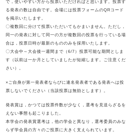
で，使いやすい方から投票いただければと思います。投票す
る発表の数は自由です。会場には投票フォームのQRコード
を掲示いたします。
〇複数回に分けて投票いただいてもかまいません。ただし，
同一の発表に対して同一の方が複数回の投票を行っている場
合は，投票日時が最新のもののみを採用いたします。
〇大会中～大会後一週間まで（6/7）投票可能な期間としま
す（以前は一か月としていましたが短縮します。ご注意くだ
さい）。
×ご自身が第一発表者ならびに連名発表者である発表へは投
票しないでください（当該投票は無効とします）。
発表賞は，かつては投票件数が少なく，選考を見送らざるを
えない事態も起こりました。
本学会の発表賞選考は，他の学会と異なり，選考委員のみな
らず学会員の方々のご投票に大きく支えられています。