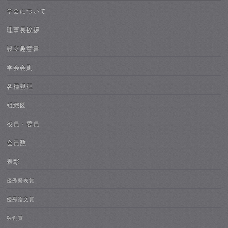
学会について
理事長挨拶
設立趣意書
学会会則
各種規程
組織図
役員・委員
会員数
表彰
優秀発表賞
優秀論文賞
独創賞