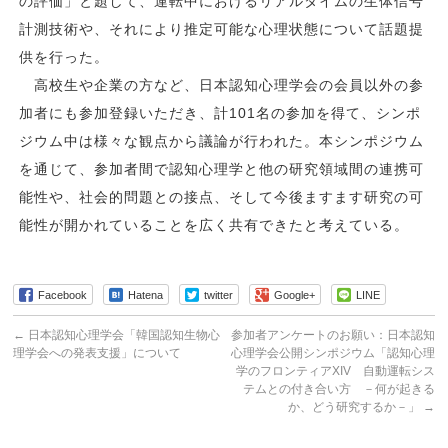
の評価」と題して、運転中におけるリアルタイムの生体信号
計測技術や、それにより推定可能な心理状態について話題提
供を行った。
高校生や企業の方など、日本認知心理学会の会員以外の参
加者にも参加登録いただき、計101名の参加を得て、シンポ
ジウム中は様々な観点から議論が行われた。本シンポジウム
を通じて、参加者間で認知心理学と他の研究領域間の連携可
能性や、社会的問題との接点、そして今後ますます研究の可
能性が開かれていることを広く共有できたと考えている。
Facebook
Hatena
twitter
Google+
LINE
←
日本認知心理学会「韓国認知生物心
参加者アンケートのお願い：日本認知
理学会への発表支援」について
心理学会公開シンポジウム「認知心理
学のフロンティアXIV 自動運転シス
テムとの付き合い方 －何が起きる
か、どう研究するか－」
→