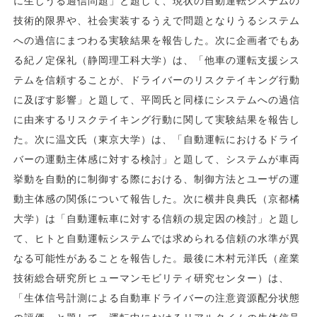
に生じうる過信問題」と題して、現状の自動運転システムの
技術的限界や、社会実装するうえで問題となりうるシステム
への過信にまつわる実験結果を報告した。次に企画者でもあ
る紀ノ定保礼（静岡理工科大学）は、「他車の運転支援シス
テムを信頼することが、ドライバーのリスクテイキング行動
に及ぼす影響」と題して、平岡氏と同様にシステムへの過信
に由来するリスクテイキング行動に関して実験結果を報告し
た。次に温文氏（東京大学）は、「自動運転におけるドライ
バーの運動主体感に対する検討」と題して、システムが車両
挙動を自動的に制御する際における、制御方法とユーザの運
動主体感の関係について報告した。次に横井良典氏（京都橘
大学）は「自動運転車に対する信頼の規定因の検討」と題し
て、ヒトと自動運転システムでは求められる信頼の水準が異
なる可能性があることを報告した。最後に木村元洋氏（産業
技術総合研究所ヒューマンモビリティ研究センター）は、
「生体信号計測による自動車ドライバーの注意資源配分状態